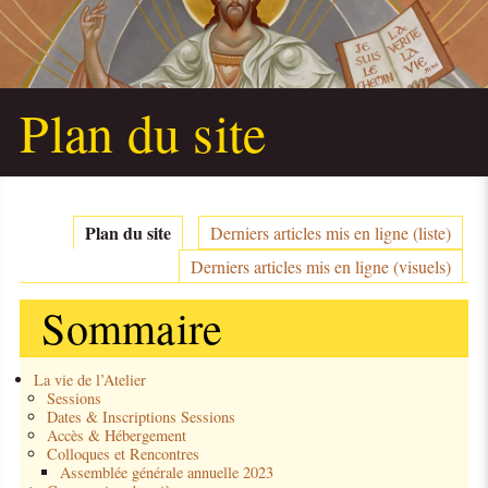
Plan du site
Plan du site
Derniers articles mis en ligne (liste)
Derniers articles mis en ligne (visuels)
Sommaire
La vie de l’Atelier
Sessions
Dates & Inscriptions Sessions
Accès & Hébergement
Colloques et Rencontres
Assemblée générale annuelle 2023