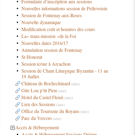
Formulaire d’inscription aux sessions
Nouvelles informations session de Pellevoisin
Session de Fontenay-aux-Roses
Nouvelle dynamique
Modification coût et horaires des cours
La« trans-mission »de la Foi
Nouvelles dates 2016/17
Annulation session de Fontenay
St Honorat
Session icône à Arcachon
Session de Chant Liturgique Byzantin - 11 au
19 Juillet
Château de Rochechinard
(site)
Gite Lou p’tit Piou
(site)
Hotel du Castel Fleuri
(site)
Lieu des Sessions
(site)
Office du Tourisme du Royans
(site)
Parc du Vercors
(site)
Accès & Hébergement
Accès & Hébergement Sessions Drôme