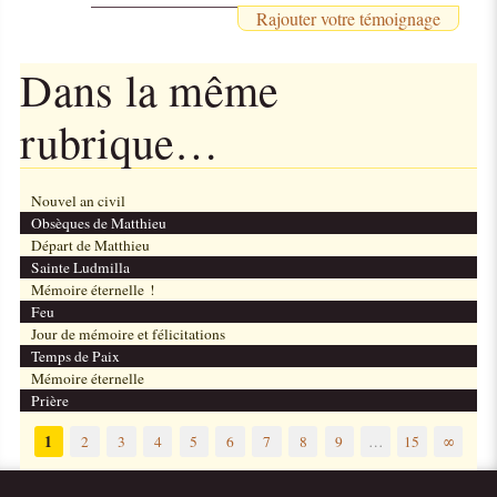
Rajouter votre témoignage
Dans la même
rubrique…
Nouvel an civil
Obsèques de Matthieu
Départ de Matthieu
Sainte Ludmilla
Mémoire éternelle !
Feu
Jour de mémoire et félicitations
Temps de Paix
Mémoire éternelle
Prière
1
2
3
4
5
6
7
8
9
…
15
∞