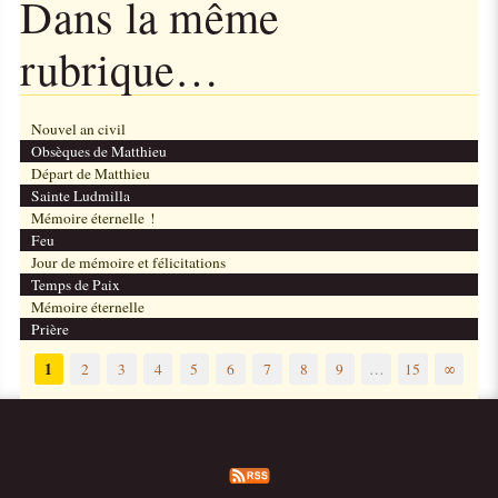
Dans la même
rubrique…
Nouvel an civil
Obsèques de Matthieu
Départ de Matthieu
Sainte Ludmilla
Mémoire éternelle !
Feu
Jour de mémoire et félicitations
Temps de Paix
Mémoire éternelle
Prière
1
2
3
4
5
6
7
8
9
…
15
∞