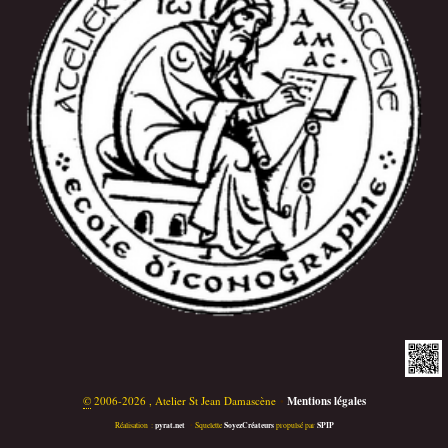
©
2006-2026 , Atelier St Jean Damascène
•
Mentions légales
pyrat.net
SoyezCréateurs
SPIP
Réalisation :
•
Squelette
propulsé par