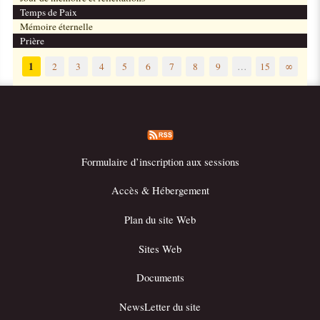
Temps de Paix
Mémoire éternelle
Prière
1
2
3
4
5
6
7
8
9
…
15
∞
Formulaire d’inscription aux sessions
Accès & Hébergement
Plan du site Web
Sites Web
Documents
NewsLetter du site