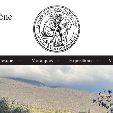
ène
resques
Mosaïques
Expositions
Vo