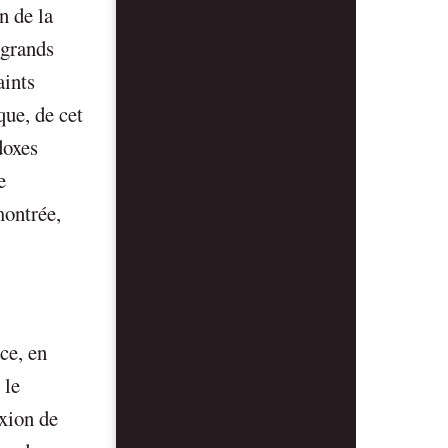
n de la
 grands
aints
que, de cet
doxes
e
montrée,
ce, en
 le
exion de