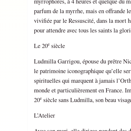
myrrophores, à 4 heures et quelque du ma
parfum de la myrrhe, mais en offrande le
vivifiée par le Ressuscité, dans la mort h
pour attendre avec tous les saints la glo
e
Le 20
siècle
Ludmilla Garrigou, épouse du prêtre Nicol
le patrimoine iconographique qu’elle ser
spirituelles qui marquent à jamais l’Ort
monde et particulièrement en France. Imp
e
20
siècle sans Ludmilla, son beau visage,
L’Atelier
Avec son mari, elle dirigea pendant des 