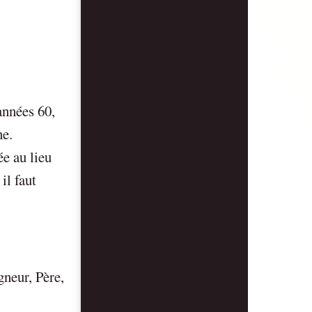
années 60,
ne.
e au lieu
il faut
gneur, Père,