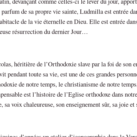
tin, devançant comme celles-ci le lever du jour, apport
 parfum de sa propre vie sainte, Ludmilla est entrée da
abitacle de la vie éternelle en Dieu. Elle est entrée dan
rieuse résurrection du dernier Jour…
as, héritière de l’Orthodoxie slave par la foi de son e
vit pendant toute sa vie, est une de ces grandes personn
hodoxie de notre temps, le christianisme de notre temps,
ensable est l’histoire de l’Eglise orthodoxe dans notr
 sa voix chaleureuse, son enseignement sûr, sa joie et s
dizaines d’années un atelier d’iconographie dans le Verc