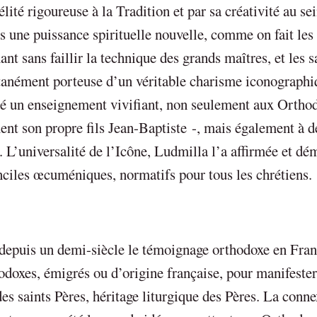
ité rigoureuse à la Tradition et par sa créativité au sei
s une puissance spirituelle nouvelle, comme on fait les
t sans faillir la technique des grands maîtres, et les s
tanément porteuse d’un véritable charisme iconographi
nné un enseignement vivifiant, non seulement aux Ortho
ent son propre fils Jean-Baptiste -, mais également à d
 L’universalité de l’Icône, Ludmilla l’a affirmée et dé
conciles œcuméniques, normatifs pour tous les chrétiens.
depuis un demi-siècle le témoignage orthodoxe en Fran
doxes, émigrés ou d’origine française, pour manifester
des saints Pères, héritage liturgique des Pères. La conn