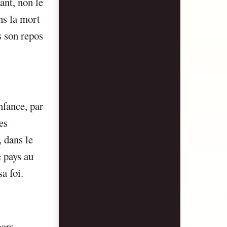
ant, non le
ns la mort
s son repos
nfance, par
es
 dans le
e pays au
a foi.
ors,