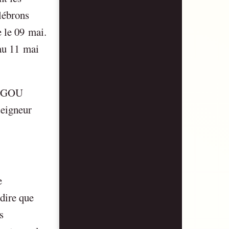
élébrons
e le 09 mai.
 au 11 mai
IGOU
seigneur
e
 dire que
s