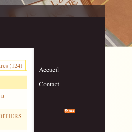
res (124)
Accueil
Contact
 в
POITIERS