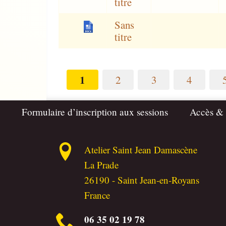
titre
Sans
titre
1
2
3
4
Formulaire d’inscription aux sessions
Accès &
Atelier Saint Jean Damascène
La Prade
26190
-
Saint Jean-en-Royans
France
06 35 02 19 78