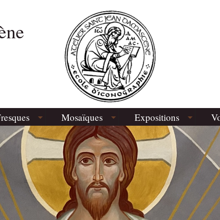
ène
resques
Mosaïques
Expositions
Vo