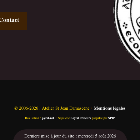
Contact
Mentions légales
©
2006-2026 , Atelier St Jean Damascène
•
Réalisation :
pyrat.net
•
Squelette
SoyezCréateurs
propulsé par
SPIP
Dernière mise à jour du site : mercredi 5 août 2026