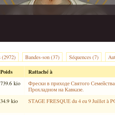
 (2972)
Bandes-son (37)
Séquences (7)
Aut
Poids
Rattaché à
739.6 kio
Фрески в приходе Святого Семейства
Прохладном на Кавказе.
34.9 kio
STAGE FRESQUE du 4 eu 9 Juillet à 