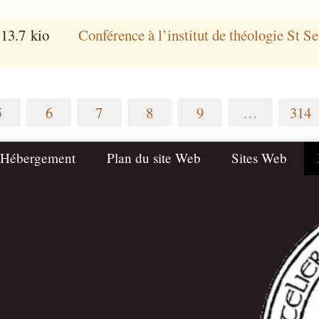
13.7 kio
Conférence à l’institut de théologie St Se
5
6
7
8
9
…
314
 Hébergement
Plan du site Web
Sites Web