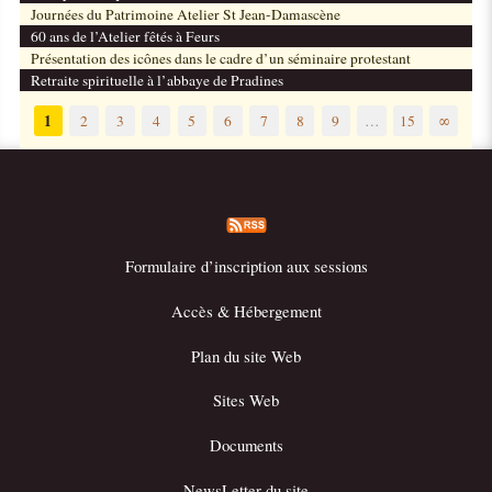
Journées du Patrimoine Atelier St Jean-Damascène
60 ans de l’Atelier fêtés à Feurs
Présentation des icônes dans le cadre d’un séminaire protestant
Retraite spirituelle à l’abbaye de Pradines
1
2
3
4
5
6
7
8
9
…
15
∞
Formulaire d’inscription aux sessions
Accès & Hébergement
Plan du site Web
Sites Web
Documents
NewsLetter du site