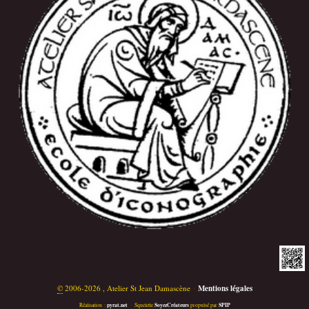
©
2006-2026 , Atelier St Jean Damascène
•
Mentions légales
pyrat.net
SoyezCréateurs
SPIP
Réalisation :
•
Squelette
propulsé par