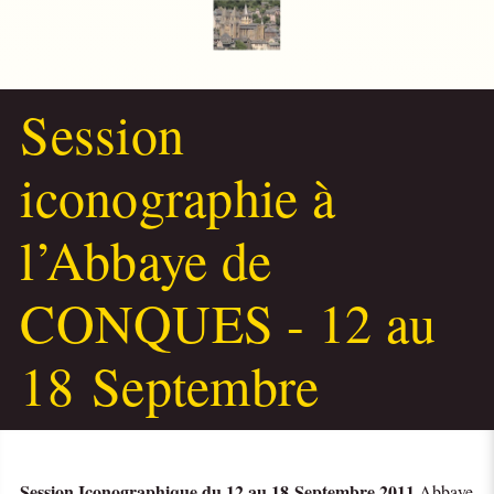
Session
iconographie à
l’Abbaye de
CONQUES - 12 au
18 Septembre
Session Iconographique du 12 au 18 Septembre 2011
Abbaye