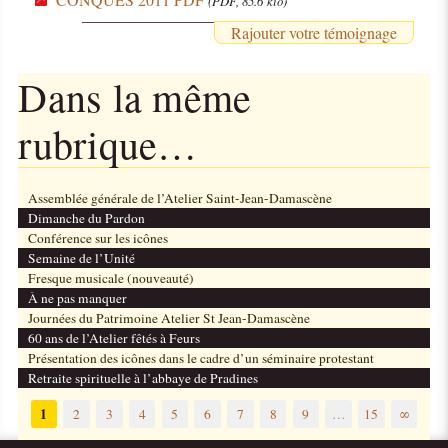
(PDF, 85.6 kio)
Rajouter votre témoignage
Dans la même
rubrique…
Assemblée générale de l’Atelier Saint-Jean-Damascène
Dimanche du Pardon
Conférence sur les icônes
Semaine de l’Unité
Fresque musicale (nouveauté)
À ne pas manquer
Journées du Patrimoine Atelier St Jean-Damascène
60 ans de l’Atelier fêtés à Feurs
Présentation des icônes dans le cadre d’un séminaire protestant
Retraite spirituelle à l’abbaye de Pradines
1
2
3
4
5
6
7
8
9
…
15
∞