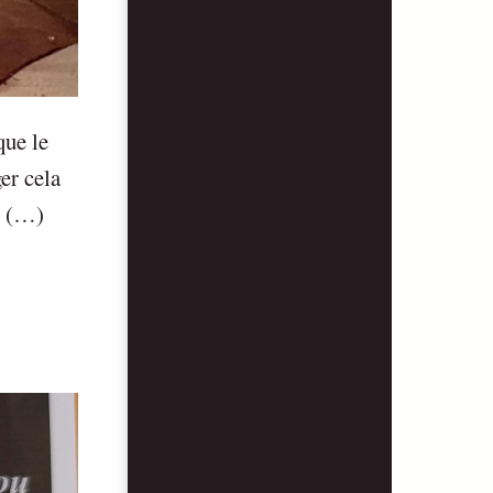
que le
er cela
r (…)