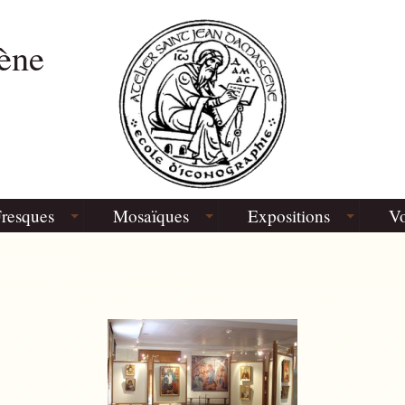
ène
resques
Mosaïques
Expositions
Vo