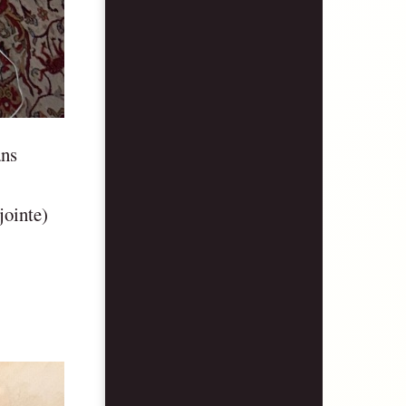
ans
jointe)