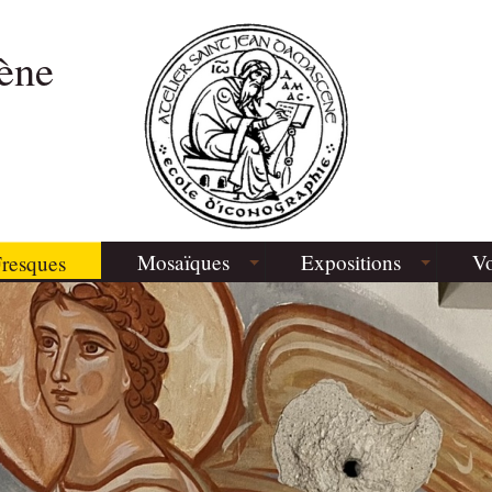
ène
Mosaïques
Expositions
Vo
resques