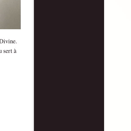
 Divine.
 sert à