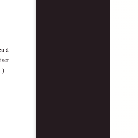
eu à
iser
…)