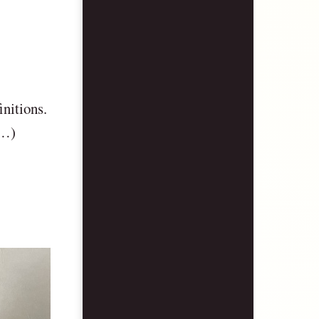
initions.
(…)