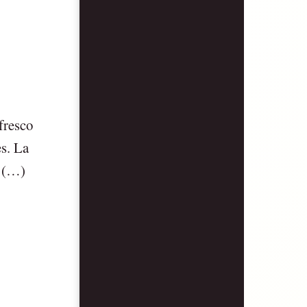
fresco
es. La
s (…)