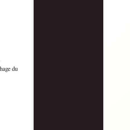
u
chage du