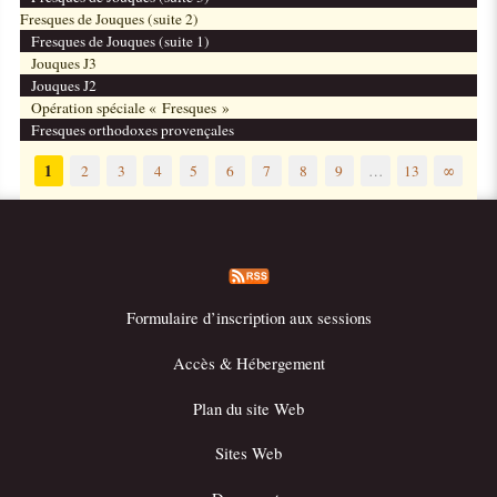
Fresques de Jouques (suite 2)
Fresques de Jouques (suite 1)
Jouques J3
Jouques J2
Opération spéciale « Fresques »
Fresques orthodoxes provençales
1
2
3
4
5
6
7
8
9
…
13
∞
Formulaire d’inscription aux sessions
Accès & Hébergement
Plan du site Web
Sites Web