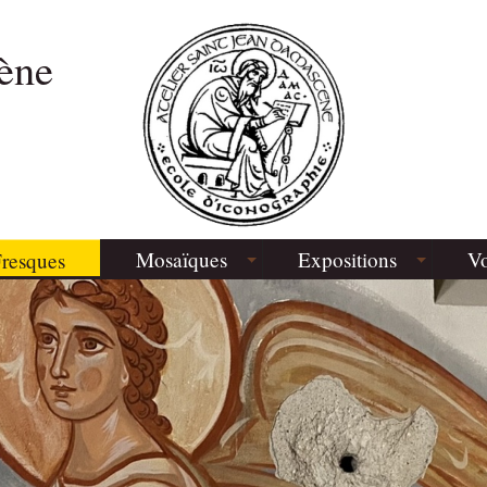
ène
Mosaïques
Expositions
Vo
resques