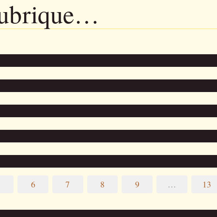
rubrique…
5
6
7
8
9
…
13