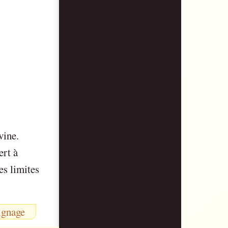
vine.
ert à
es limites
ignage