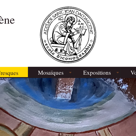
ène
Mosaïques
Expositions
Vo
resques