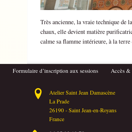
Très ancienne, la vraie technique de la
chaux, elle devient matière purificatri
calme sa flamme intérieure, à la terre 
Formulaire d’inscription aux sessions
Accès &
Atelier Saint Jean Damascène
La Prade
26190
-
Saint Jean-en-Royans
France