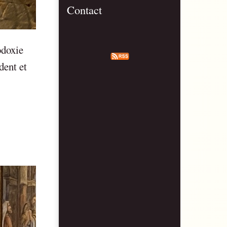
Contact
odoxie
dent et