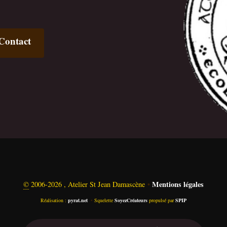
Contact
Mentions légales
©
2006-2026 , Atelier St Jean Damascène
•
Réalisation :
pyrat.net
•
Squelette
SoyezCréateurs
propulsé par
SPIP