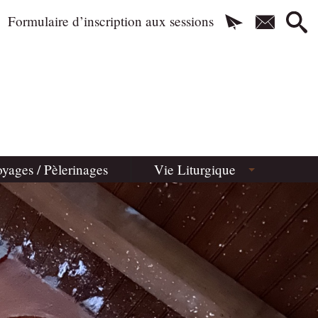
Formulaire d’inscription aux sessions
yages / Pèlerinages
Vie Liturgique