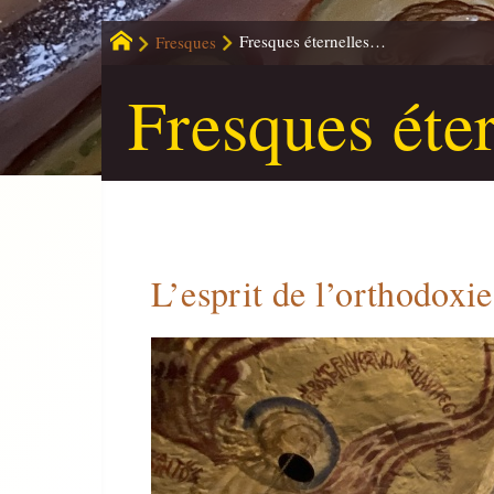
Fresques
Fresques éternelles…
Fresques éte
L’esprit de l’orthodoxie