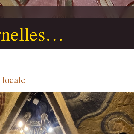
rnelles…
 locale