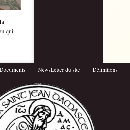
la
au qui
Documents
NewsLetter du site
Définitions