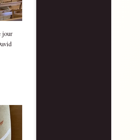
 jour
David