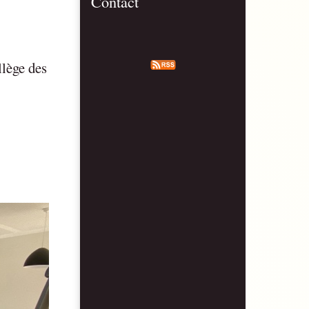
Contact
llège des