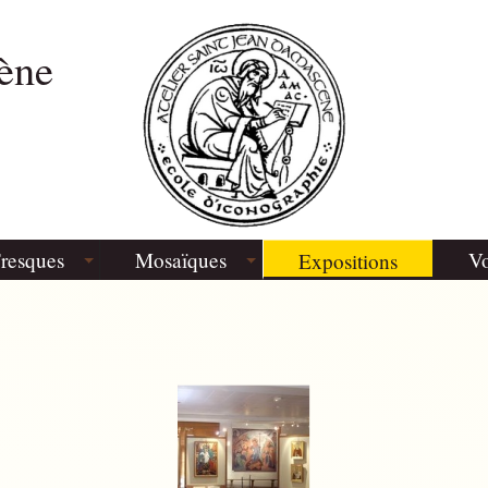
ène
resques
Mosaïques
Vo
Expositions