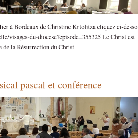
lier à Bordeaux de Christine Krtolitza cliquez ci-dess
uelle/visages-du-diocese?episode=355325 Le Christ est
e de la Résurrection du Christ
ical pascal et conférence