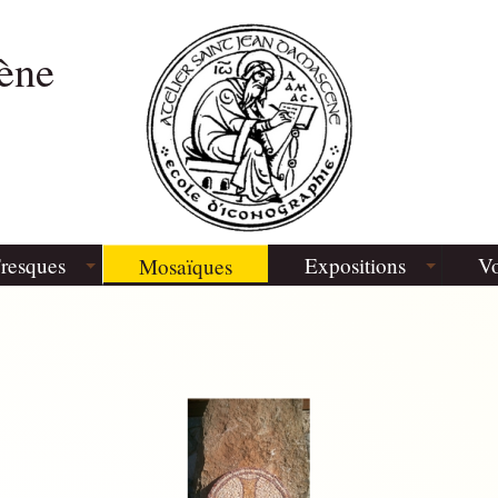
ène
resques
Expositions
Vo
Mosaïques