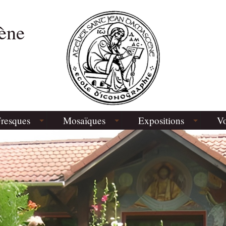
ène
resques
Mosaïques
Expositions
Vo