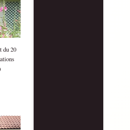
t du 20
ations
)