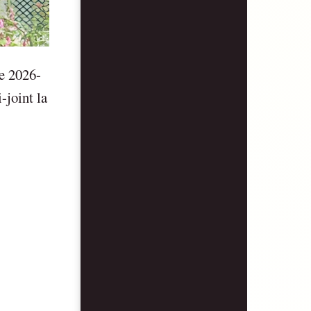
ée 2026-
-joint la