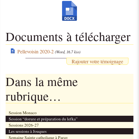
Documents à télécharger
Pellevoisin 2020-2
(Word, 16.7 kio)
Rajouter votre témoignage
Dans la même
rubrique…
Session Monaco
Session “dorure et préparation du lefka”
Sessions 2026-27
Les sessions à Jouques
Semaine Sainte catholique à Paray