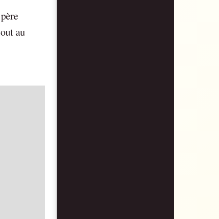
 père
tout au