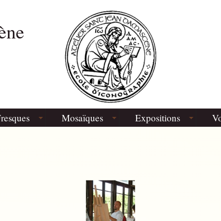
ène
resques
Mosaïques
Expositions
Vo