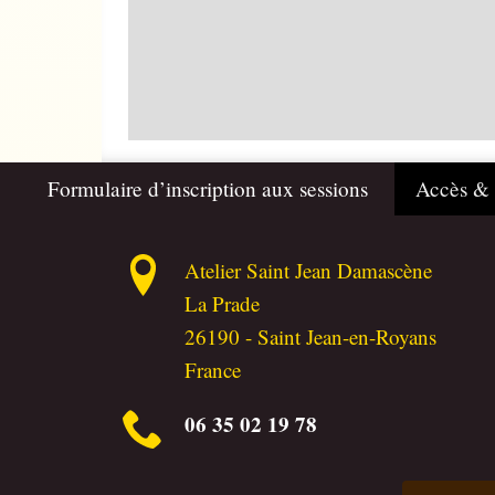
Formulaire d’inscription aux sessions
Accès &
Atelier Saint Jean Damascène
La Prade
26190
-
Saint Jean-en-Royans
France
06 35 02 19 78