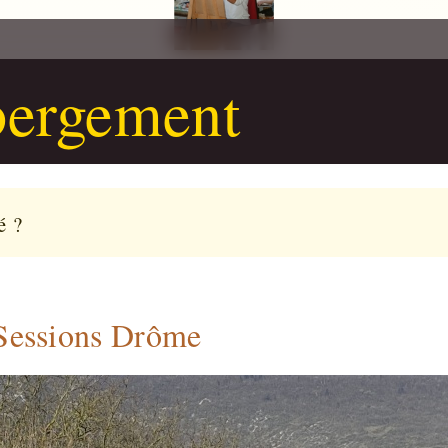
ergement
é ?
Sessions Drôme