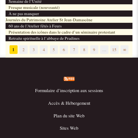
Semaine de l’Unité
Fresque musicale (nouveauté)
À ne pas manquer
Journées du Patrimoine Atelier St Jean-Damascène
60 ans de l’Atelier fêtés à Feurs
Présentation des icônes dans le cadre d’un séminaire protestant
Retraite spirituelle à l’abbaye de Pradines
1
2
3
4
5
6
7
8
9
…
15
∞
Formulaire d’inscription aux sessions
Accès & Hébergement
Plan du site Web
Sites Web