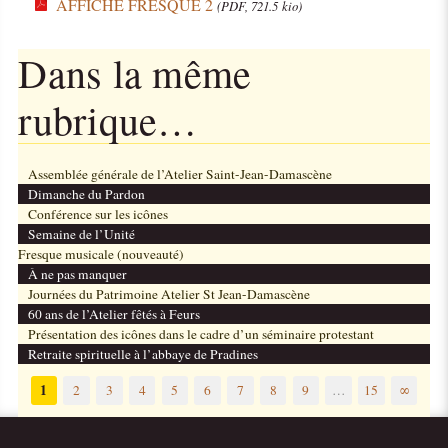
AFFICHE FRESQUE 2
(PDF, 721.5 kio)
Dans la même
rubrique…
Assemblée générale de l’Atelier Saint-Jean-Damascène
Dimanche du Pardon
Conférence sur les icônes
Semaine de l’Unité
Fresque musicale (nouveauté)
À ne pas manquer
Journées du Patrimoine Atelier St Jean-Damascène
60 ans de l’Atelier fêtés à Feurs
Présentation des icônes dans le cadre d’un séminaire protestant
Retraite spirituelle à l’abbaye de Pradines
1
2
3
4
5
6
7
8
9
…
15
∞