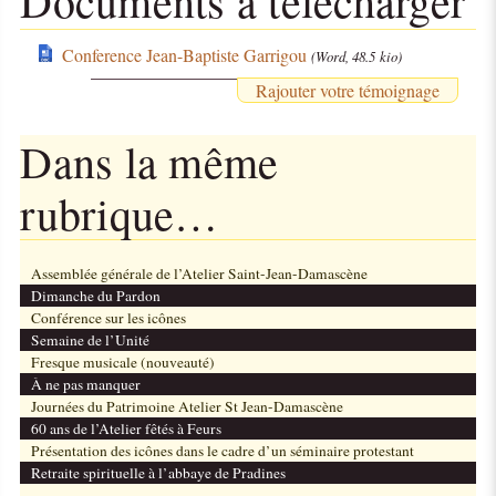
Documents à télécharger
Conference Jean-Baptiste Garrigou
(Word, 48.5 kio)
Rajouter votre témoignage
Dans la même
rubrique…
Assemblée générale de l’Atelier Saint-Jean-Damascène
Dimanche du Pardon
Conférence sur les icônes
Semaine de l’Unité
Fresque musicale (nouveauté)
À ne pas manquer
Journées du Patrimoine Atelier St Jean-Damascène
60 ans de l’Atelier fêtés à Feurs
Présentation des icônes dans le cadre d’un séminaire protestant
Retraite spirituelle à l’abbaye de Pradines