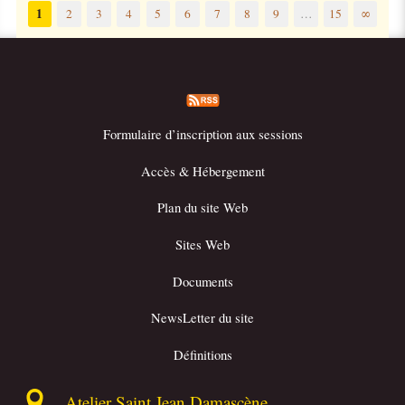
1
2
3
4
5
6
7
8
9
…
15
∞
Formulaire d’inscription aux sessions
Accès & Hébergement
Plan du site Web
Sites Web
Documents
NewsLetter du site
Définitions
Atelier Saint Jean Damascène