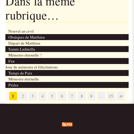
Dans la même
rubrique…
Nouvel an civil
Obsèques de Matthieu
Départ de Matthieu
Sainte Ludmilla
Mémoire éternelle !
Feu
Jour de mémoire et félicitations
Temps de Paix
Mémoire éternelle
Prière
1
2
3
4
5
6
7
8
9
…
15
∞