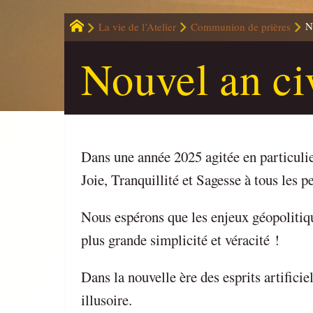
La vie de l’Atelier
Communion de prières
N
Nouvel an ci
Dans une année 2025 agitée en particuli
Joie, Tranquillité et Sagesse à tous les p
Nous espérons que les enjeux géopolitiqu
plus grande simplicité et véracité !
Dans la nouvelle ère des esprits artificie
illusoire.