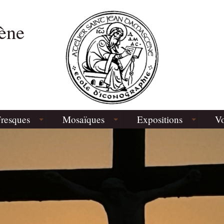
ène
resques
Mosaïques
Expositions
Vo