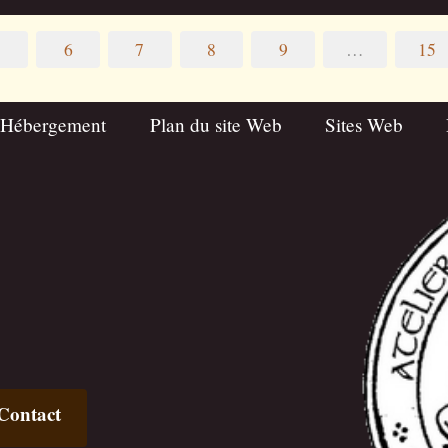
5
6
7
8
9
…
15
 Hébergement
Plan du site Web
Sites Web
Contact