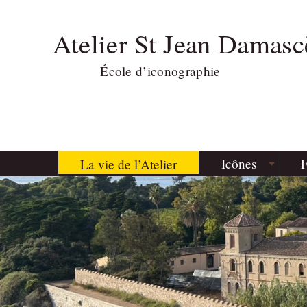
Atelier St Jean Damasc
École d’iconographie
Icônes
F
La vie de l’Atelier