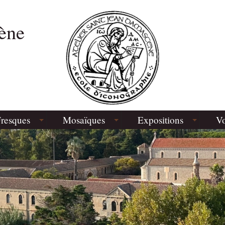
ène
resques
Mosaïques
Expositions
Vo