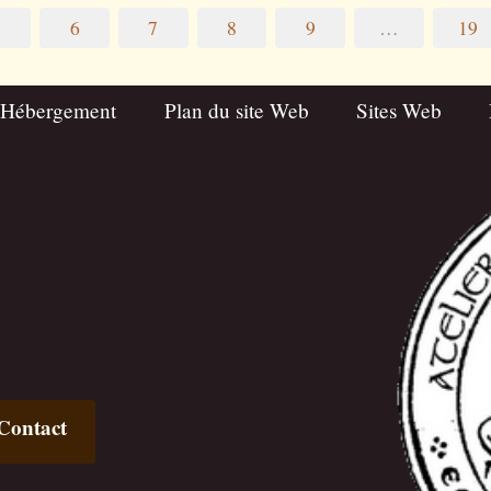
5
6
7
8
9
…
19
 Hébergement
Plan du site Web
Sites Web
Contact