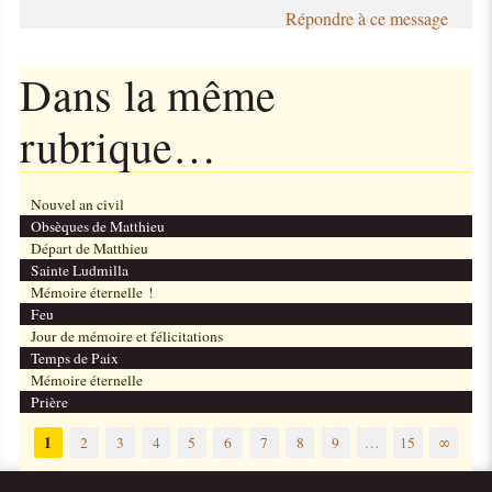
Répondre à ce message
Dans la même
rubrique…
Nouvel an civil
Obsèques de Matthieu
Départ de Matthieu
Sainte Ludmilla
Mémoire éternelle !
Feu
Jour de mémoire et félicitations
Temps de Paix
Mémoire éternelle
Prière
1
2
3
4
5
6
7
8
9
…
15
∞