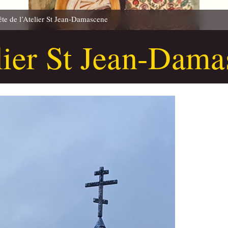
ête de l’Atelier St Jean-Damascene
elier St Jean-Dam