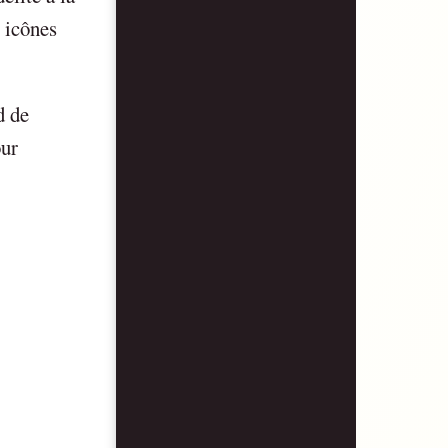
s icônes
d de
our