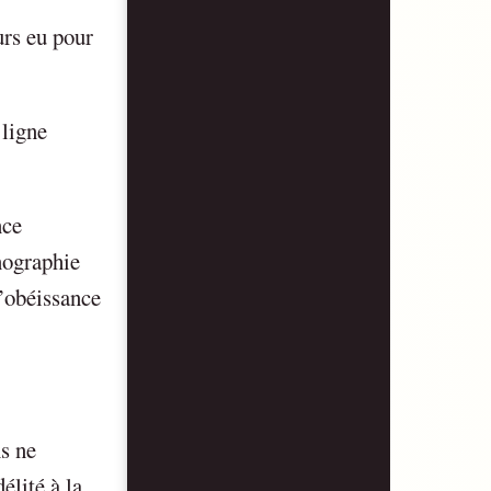
urs eu pour
 ligne
nce
nographie
l’obéissance
ns ne
élité à la