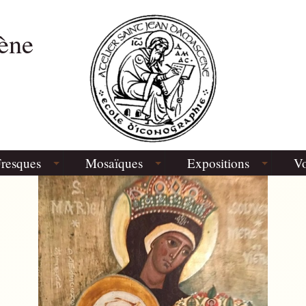
ène
resques
Mosaïques
Expositions
Vo