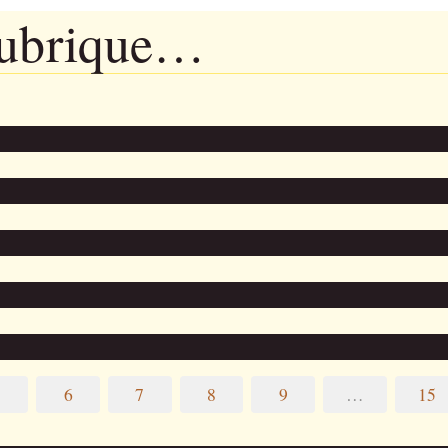
rubrique…
5
6
7
8
9
…
15