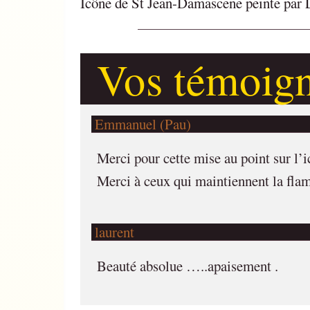
Icône de St Jean-Damascene peinte par 
Vos témoig
Emmanuel (Pau)
Merci pour cette mise au point sur l’ic
Merci à ceux qui maintiennent la flamm
laurent
Beauté absolue …..apaisement .