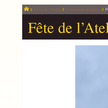
La vie de l’Atelier
Communion de prières
F
Fête de l’At