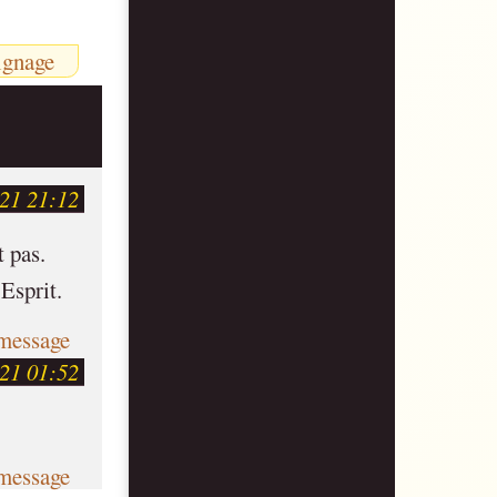
ignage
21 21:12
t pas.
’Esprit.
message
21 01:52
message