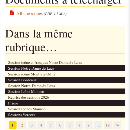
Affiche icones
(PDF, 1.2 Mio)
Dans la même
rubrique…
Session icône et fresques Notre Dame du Laus
Session Notre Dame du Laus
Session icône Mont Ste Odile
Session Bordeaux
Session Notre-Dame du Laus
Session Icône Monaco
Reprise des sessions 2026
Prière
Session Icônes Monaco
Sessions Vercors
1
2
3
4
5
6
7
8
9
…
19
∞