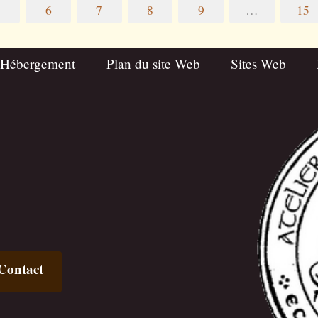
5
6
7
8
9
…
15
 Hébergement
Plan du site Web
Sites Web
Contact