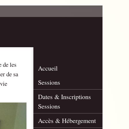
e de les
Accueil
er de sa
Sessions
 vie
Dates & Inscriptions
Sessions
Accès & Hébergement