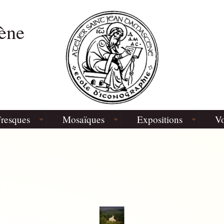
ène
resques
Mosaïques
Expositions
Vo