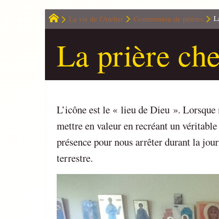
La vie de l’Atelier
Communion de prières
L
La prière che
L’icône est le « lieu de Dieu ». Lorsque 
mettre en valeur en recréant un véritable
présence pour nous arrêter durant la journ
terrestre.