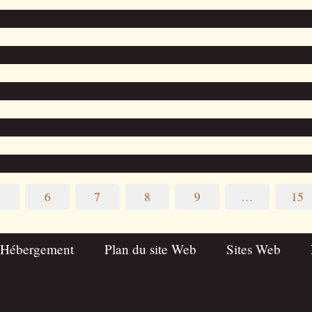
5
6
7
8
9
…
15
 Hébergement
Plan du site Web
Sites Web