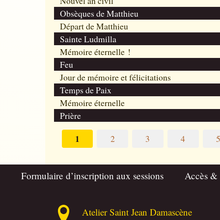
Nouvel an civil
Obsèques de Matthieu
Départ de Matthieu
Sainte Ludmilla
Mémoire éternelle !
Feu
Jour de mémoire et félicitations
Temps de Paix
Mémoire éternelle
Prière
1
2
3
4
Formulaire d’inscription aux sessions
Accès &
Atelier Saint Jean Damascène