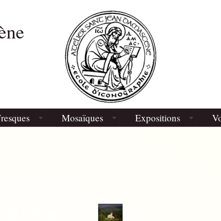
ène
resques
Mosaïques
Expositions
Vo