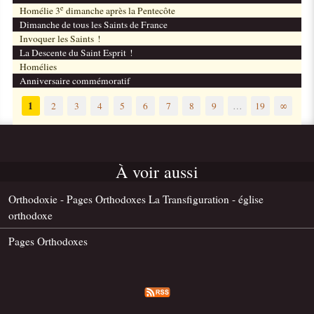
e
Homélie 3
dimanche après la Pentecôte
Dimanche de tous les Saints de France
Invoquer les Saints !
La Descente du Saint Esprit !
Homélies
Anniversaire commémoratif
1
2
3
4
5
6
7
8
9
…
19
∞
À voir aussi
Orthodoxie - Pages Orthodoxes La Transfiguration - église
orthodoxe
Pages Orthodoxes