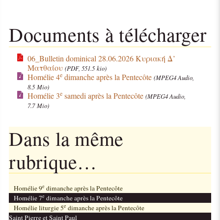
Documents à télécharger
06_Bulletin dominical 28.06.2026 Κυριακή Δ’
Ματθαίου
(PDF, 551.5 kio)
e
Homélie 4
dimanche après la Pentecôte
(MPEG4 Audio,
8.5 Mio)
e
Homélie 3
samedi après la Pentecôte
(MPEG4 Audio,
7.7 Mio)
Dans la même
rubrique…
e
Homélie 9
dimanche après la Pentecôte
e
Homélie 7
dimanche après la Pentecôte
e
Homélie liturgie 5
dimanche après la Pentecôte
Saint Pierre et Saint Paul