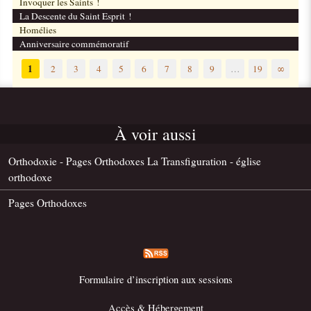
Invoquer les Saints !
La Descente du Saint Esprit !
Homélies
Anniversaire commémoratif
1
2
3
4
5
6
7
8
9
…
19
∞
À voir aussi
Orthodoxie - Pages Orthodoxes La Transfiguration - église
orthodoxe
Pages Orthodoxes
Formulaire d’inscription aux sessions
Accès & Hébergement