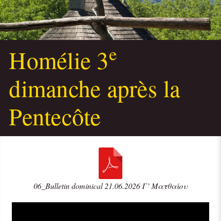
e
Homélie 3
dimanche après la
Pentecôte
06_Bulletin dominical 21.06.2026 Γ’ Ματθαίου
Audio
Player