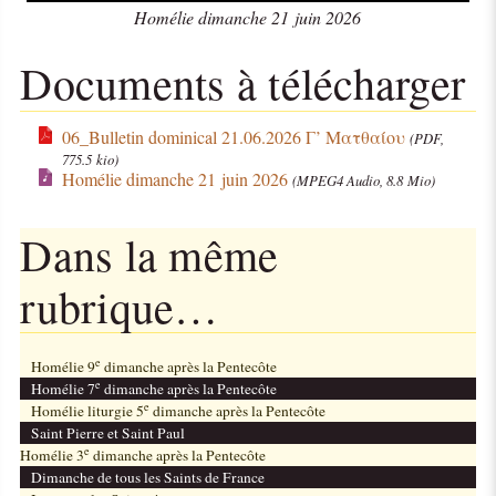
Homélie dimanche 21 juin 2026
Documents à télécharger
06_Bulletin dominical 21.06.2026 Γ’ Ματθαίου
(PDF,
775.5 kio)
Homélie dimanche 21 juin 2026
(MPEG4 Audio, 8.8 Mio)
Dans la même
rubrique…
e
Homélie 9
dimanche après la Pentecôte
e
Homélie 7
dimanche après la Pentecôte
e
Homélie liturgie 5
dimanche après la Pentecôte
Saint Pierre et Saint Paul
e
Homélie 3
dimanche après la Pentecôte
Dimanche de tous les Saints de France