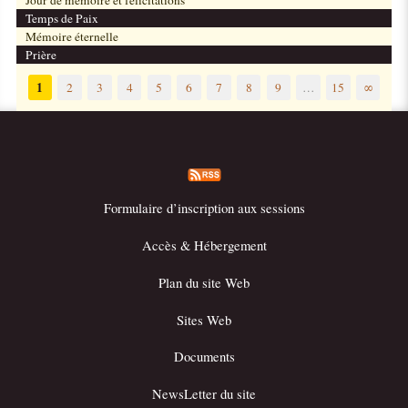
Temps de Paix
Mémoire éternelle
Prière
1
2
3
4
5
6
7
8
9
…
15
∞
Formulaire d’inscription aux sessions
Accès & Hébergement
Plan du site Web
Sites Web
Documents
NewsLetter du site