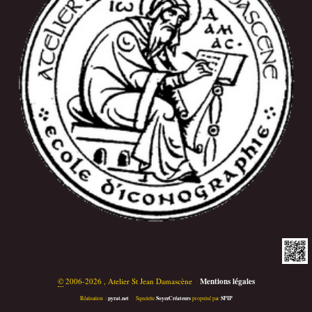
©
2006-2026 , Atelier St Jean Damascène
•
Mentions légales
pyrat.net
SoyezCréateurs
SPIP
Réalisation :
•
Squelette
propulsé par