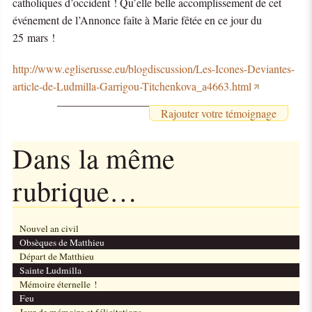
catholiques d’occident ! Qu’elle belle accomplissement de cet
événement de l’Annonce faîte à Marie fêtée en ce jour du
25 mars !
http://www.egliserusse.eu/blogdiscussion/Les-Icones-Deviantes-
article-de-Ludmilla-Garrigou-Titchenkova_a4663.html
Rajouter votre témoignage
Dans la même
rubrique…
Nouvel an civil
Obsèques de Matthieu
Départ de Matthieu
Sainte Ludmilla
Mémoire éternelle !
Feu
Jour de mémoire et félicitations