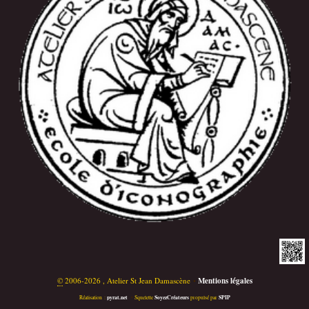
©
2006-2026 , Atelier St Jean Damascène
•
Mentions légales
pyrat.net
SoyezCréateurs
SPIP
Réalisation :
•
Squelette
propulsé par