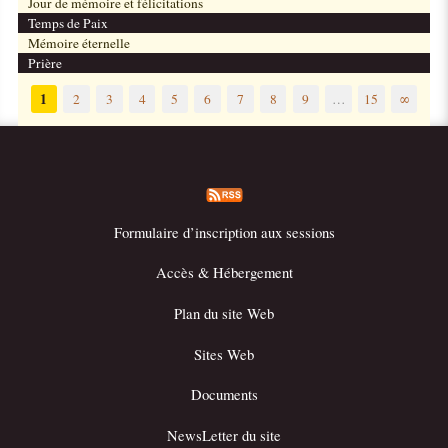
Jour de mémoire et félicitations
Temps de Paix
Mémoire éternelle
Prière
1
2
3
4
5
6
7
8
9
…
15
∞
Formulaire d’inscription aux sessions
Accès & Hébergement
Plan du site Web
Sites Web
Documents
NewsLetter du site