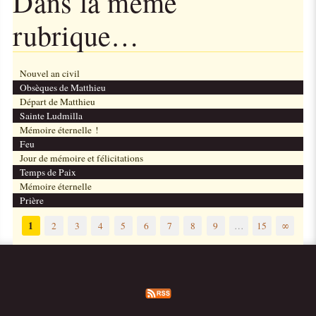
Dans la même
rubrique…
Nouvel an civil
Obsèques de Matthieu
Départ de Matthieu
Sainte Ludmilla
Mémoire éternelle !
Feu
Jour de mémoire et félicitations
Temps de Paix
Mémoire éternelle
Prière
1
2
3
4
5
6
7
8
9
…
15
∞