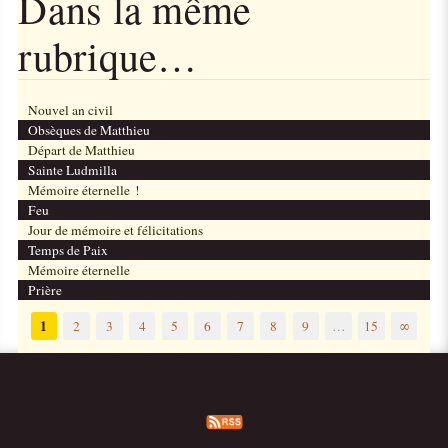
Dans la même
rubrique…
Nouvel an civil
Obsèques de Matthieu
Départ de Matthieu
Sainte Ludmilla
Mémoire éternelle !
Feu
Jour de mémoire et félicitations
Temps de Paix
Mémoire éternelle
Prière
1
2
3
4
5
6
7
8
9
…
15
∞