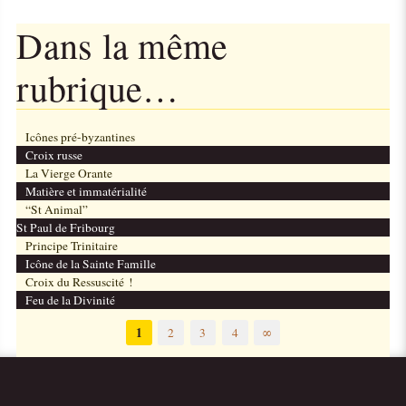
Dans la même
rubrique…
Icônes pré-byzantines
Croix russe
La Vierge Orante
Matière et immatérialité
“St Animal”
St Paul de Fribourg
Principe Trinitaire
Icône de la Sainte Famille
Croix du Ressuscité !
Feu de la Divinité
1
2
3
4
∞