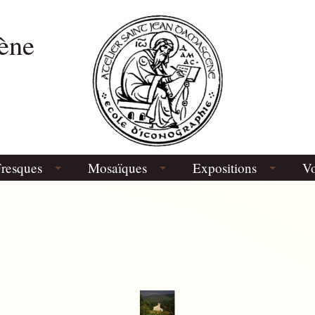
ène
resques
Mosaïques
Expositions
Vo