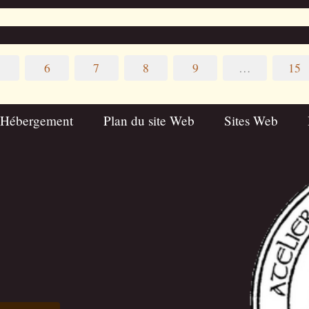
5
6
7
8
9
…
15
 Hébergement
Plan du site Web
Sites Web