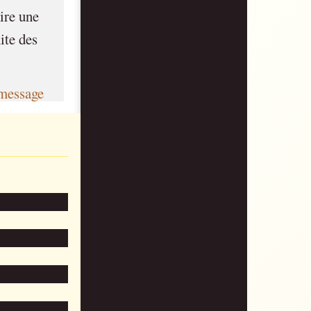
ire une
ite des
message