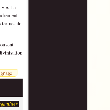
 vie. La
endrement
s termes de
souvent
divinisation
ignage
egauthier