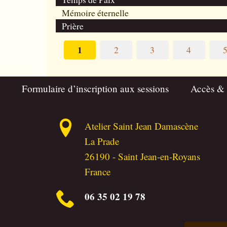
Mémoire éternelle
Prière
1
2
3
4
Formulaire d’inscription aux sessions
Accès &
Atelier Saint Jean Damascène
La Prade
26190
-
Saint Jean-en-Royans
France
06 35 02 19 78