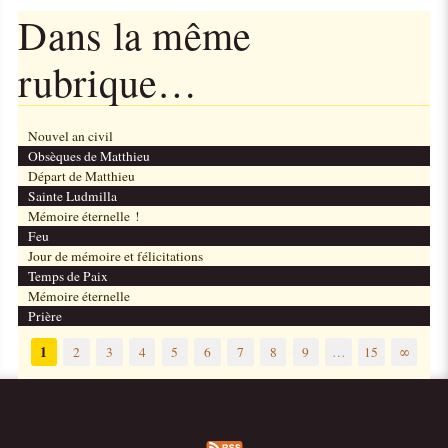
Dans la même
rubrique…
Nouvel an civil
Obsèques de Matthieu
Départ de Matthieu
Sainte Ludmilla
Mémoire éternelle !
Feu
Jour de mémoire et félicitations
Temps de Paix
Mémoire éternelle
Prière
1
2
3
4
5
6
7
8
9
…
15
∞