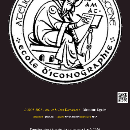
©
2006-2026 , Atelier St Jean Damascène
•
Mentions légales
pyrat.net
SoyezCréateurs
SPIP
Réalisation :
•
Squelette
propulsé par
Dernière mise à jour du site : dimanche 9 août 2026