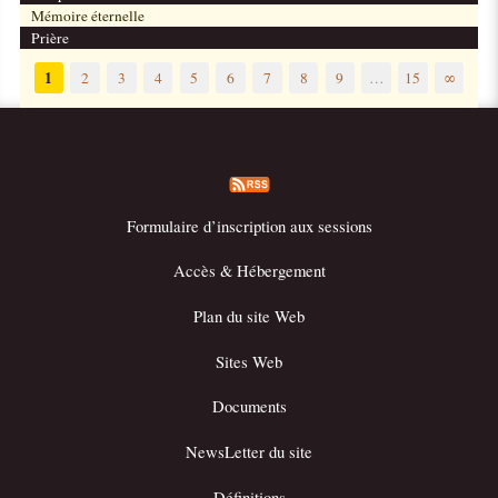
Mémoire éternelle
Prière
1
2
3
4
5
6
7
8
9
…
15
∞
Formulaire d’inscription aux sessions
Accès & Hébergement
Plan du site Web
Sites Web
Documents
NewsLetter du site
Définitions