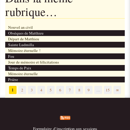
rubrique…
Nouvel an civil
Obsèques de Matthieu
Départ de Matthieu
Sainte Ludmilla
Mémoire éternelle !
Feu
Jour de mémoire et félicitations
Temps de Paix
Mémoire éternelle
Prière
1
2
3
4
5
6
7
8
9
…
15
∞
Formulaire d’inscription aux sessions