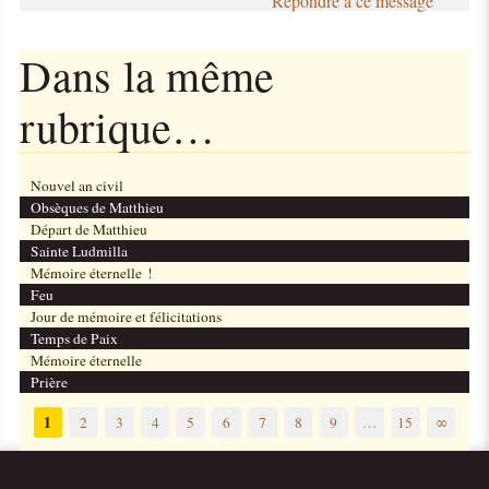
Répondre à ce message
Dans la même
rubrique…
Nouvel an civil
Obsèques de Matthieu
Départ de Matthieu
Sainte Ludmilla
Mémoire éternelle !
Feu
Jour de mémoire et félicitations
Temps de Paix
Mémoire éternelle
Prière
1
2
3
4
5
6
7
8
9
…
15
∞