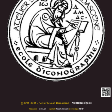
©
2006-2026 , Atelier St Jean Damascène
•
Mentions légales
pyrat.net
SoyezCréateurs
SPIP
Réalisation :
•
Squelette
propulsé par