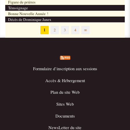
Figure de prières
Témoignage
Bonne Nouvelle Année !
Décès de Dominique Janex
1
2
3
4
∞
Formulaire d’inscription aux sessions
Accès & Hébergement
Plan du site Web
Sites Web
Documents
NewsLetter du site