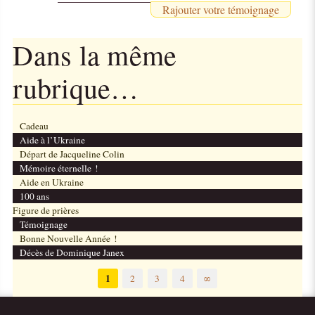
Rajouter votre témoignage
Dans la même
rubrique…
Cadeau
Aide à l’Ukraine
Départ de Jacqueline Colin
Mémoire éternelle !
Aide en Ukraine
100 ans
Figure de prières
Témoignage
Bonne Nouvelle Année !
Décès de Dominique Janex
1
2
3
4
∞