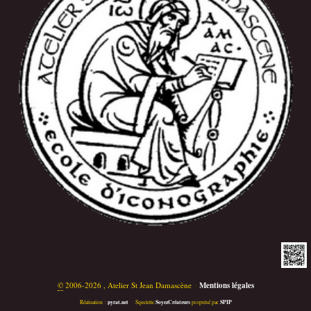
©
2006-2026 , Atelier St Jean Damascène
•
Mentions légales
pyrat.net
SoyezCréateurs
SPIP
Réalisation :
•
Squelette
propulsé par