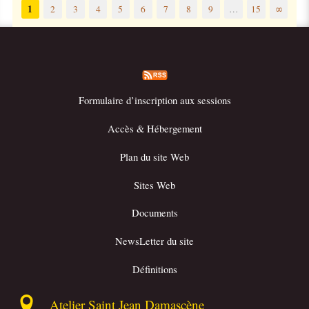
1
2
3
4
5
6
7
8
9
…
15
∞
Formulaire d’inscription aux sessions
Accès & Hébergement
Plan du site Web
Sites Web
Documents
NewsLetter du site
Définitions
Atelier Saint Jean Damascène