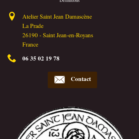
Définitions
Atelier Saint Jean Damascène
La Prade
26190
-
Saint Jean-en-Royans
France
06 35 02 19 78
Contact