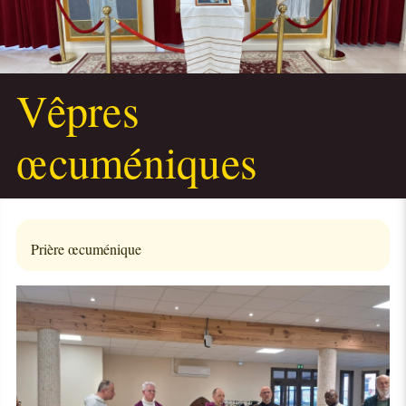
Vêpres
œcuméniques
Prière œcuménique