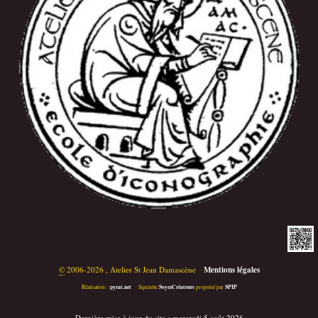
©
2006-2026 , Atelier St Jean Damascène
•
Mentions légales
pyrat.net
SoyezCréateurs
SPIP
Réalisation :
•
Squelette
propulsé par
Dernière mise à jour du site : mercredi 5 août 2026