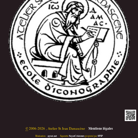
©
2006-2026 , Atelier St Jean Damascène
•
Mentions légales
pyrat.net
SoyezCréateurs
SPIP
Réalisation :
•
Squelette
propulsé par