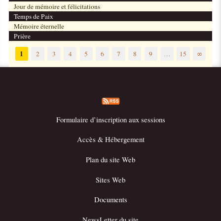
Jour de mémoire et félicitations
Temps de Paix
Mémoire éternelle
Prière
1
2
3
4
5
6
7
8
9
…
15
∞
Formulaire d’inscription aux sessions
Accès & Hébergement
Plan du site Web
Sites Web
Documents
NewsLetter du site