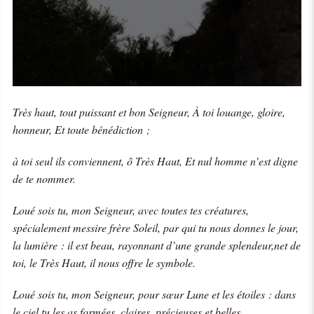
Très haut, tout puissant et bon Seigneur, À toi louange, gloire,
honneur, Et toute bénédiction ;
à toi seul ils conviennent, ô Très Haut, Et nul homme n’est digne
de te nommer.
Loué sois tu, mon Seigneur, avec toutes tes créatures,
spécialement messire frère Soleil, par qui tu nous donnes le jour,
la lumière : il est beau, rayonnant d’une grande splendeur,net de
toi, le Très Haut, il nous offre le symbole.
Loué sois tu, mon Seigneur, pour sœur Lune et les étoiles : dans
le ciel tu les as formées, claires, précieuses et belles.