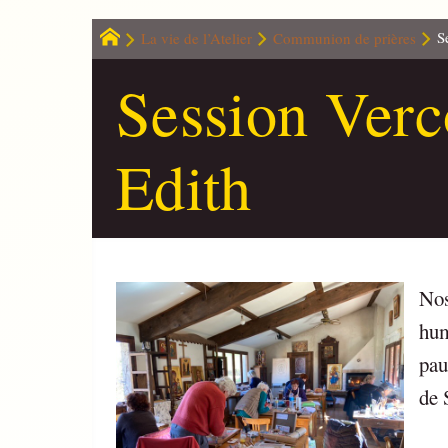
La vie de l’Atelier
Communion de prières
S
Session Verc
Edith
Nos
hum
pau
de 