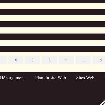
5
6
7
8
9
…
15
 Hébergement
Plan du site Web
Sites Web