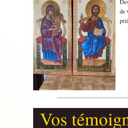
Des
de 
pri
Vos témoig