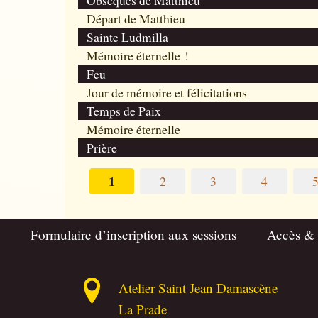
Obsèques de Matthieu
Départ de Matthieu
Sainte Ludmilla
Mémoire éternelle !
Feu
Jour de mémoire et félicitations
Temps de Paix
Mémoire éternelle
Prière
1
2
3
4
Formulaire d’inscription aux sessions
Accès &
Atelier Saint Jean Damascène
La Prade