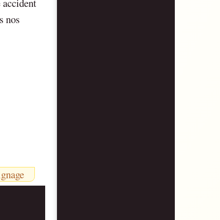
 accident
s nos
ignage