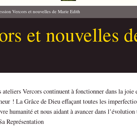
ession Vercors et nouvelles de Marie Edith
ors et nouvelles 
 ateliers Vercors continuent à fonctionner dans la joie 
eur ! La Grâce de Dieu effaçant toutes les imperfectio
vre humanité et nous aidant à avancer dans l’évolution
Sa Représentation