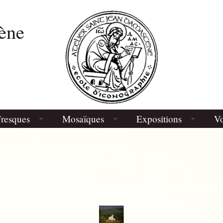
ène
resques
Mosaïques
Expositions
Vo