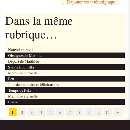
Rajouter votre témoignage
Dans la même
rubrique…
Nouvel an civil
Obsèques de Matthieu
Départ de Matthieu
Sainte Ludmilla
Mémoire éternelle !
Feu
Jour de mémoire et félicitations
Temps de Paix
Mémoire éternelle
Prière
1
2
3
4
5
6
7
8
9
…
15
∞